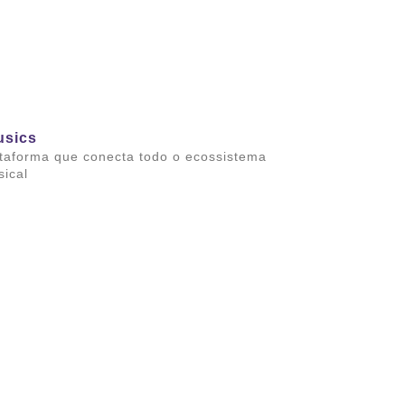
usics
taforma que conecta todo o ecossistema
ical
ba mais