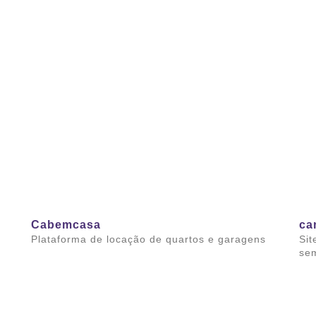
Cabemcasa
ca
Plataforma de locação de quartos e garagens
Sit
se
Saiba mais
Sai