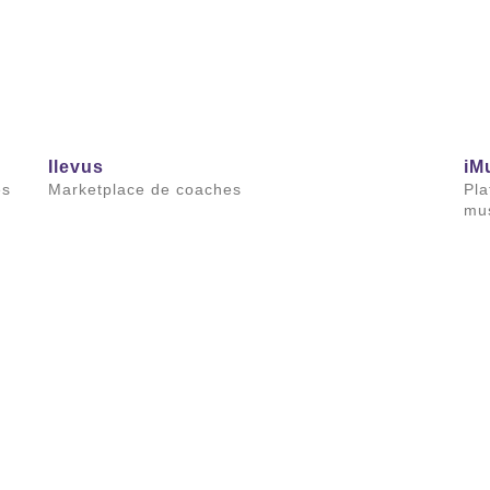
Ilevus
iM
es
Marketplace de coaches
Pla
mus
Saiba mais
Sai