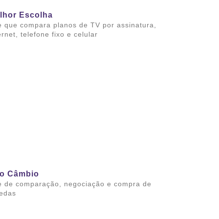
lhor Escolha
e que compara planos de TV por assinatura,
ernet, telefone fixo e celular
ba mais
o Câmbio
e de comparação, negociação e compra de
edas
ba mais