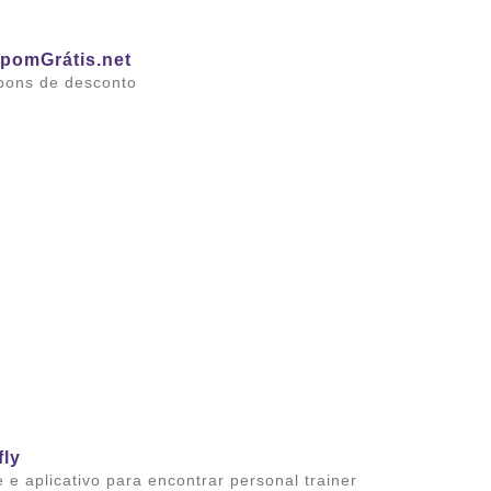
pomGrátis.net
pons de desconto
ba mais
fly
e e aplicativo para encontrar personal trainer