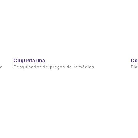
Cliquefarma
Co
io
Pesquisador de preços de remédios
Pla
Saiba mais
Sai