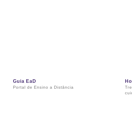
Saiba mais
Sai
Guia EaD
Ho
Portal de Ensino a Distância
Tre
cui
Saiba mais
Sai