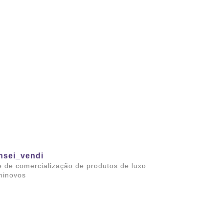
nsei_vendi
e de comercialização de produtos de luxo
minovos
ba mais