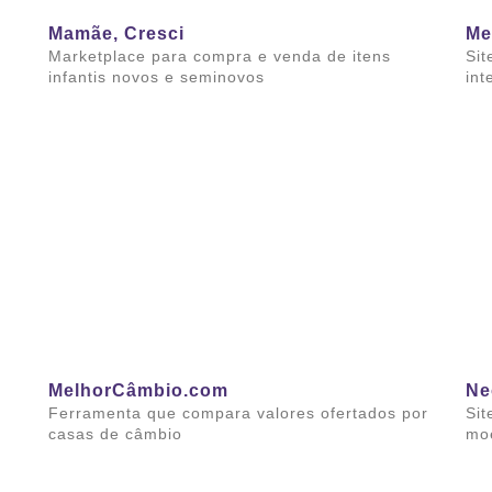
Mamãe, Cresci
Me
Marketplace para compra e venda de itens
Sit
infantis novos e seminovos
int
Saiba mais
Sai
MelhorCâmbio.com
Ne
Ferramenta que compara valores ofertados por
Sit
casas de câmbio
mo
Saiba mais
Sai