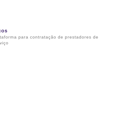
cos
taforma para contratação de prestadores de
viço
ba mais