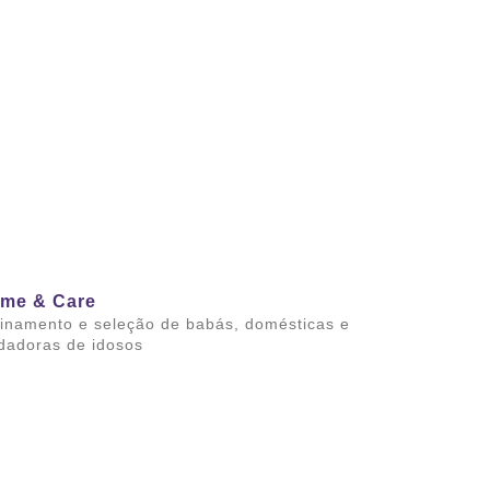
ba mais
me & Care
inamento e seleção de babás, domésticas e
dadoras de idosos
ba mais