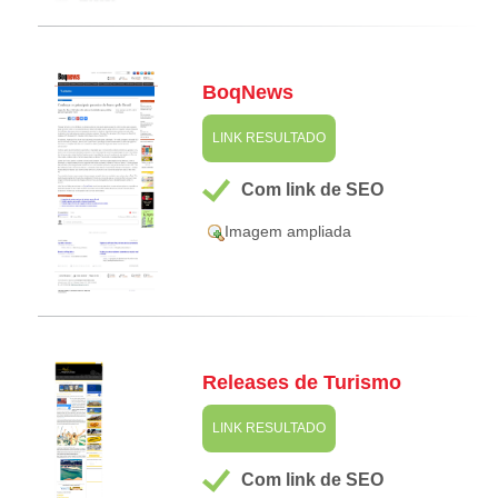
BoqNews
LINK RESULTADO
Com link de SEO
Imagem ampliada
Releases de Turismo
LINK RESULTADO
Com link de SEO