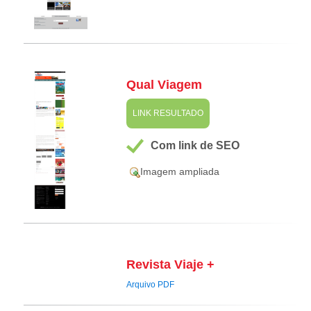
Qual Viagem
LINK RESULTADO
Com link de SEO
Imagem ampliada
Revista Viaje +
Arquivo PDF