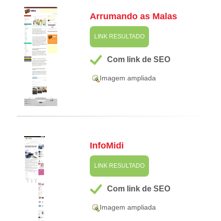
Arrumando as Malas
LINK RESULTADO
Com link de SEO
Imagem ampliada
InfoMidi
LINK RESULTADO
Com link de SEO
Imagem ampliada