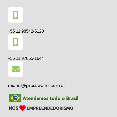
+55 11 98542-5120
+55 11 97865-1644
michel@pressworks.com.br