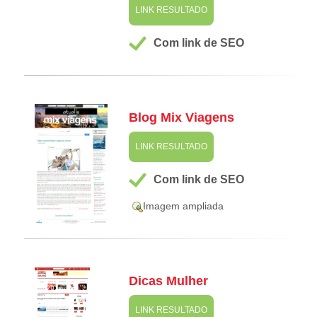
LINK RESULTADO
Com link de SEO
Blog Mix Viagens
LINK RESULTADO
Com link de SEO
Imagem ampliada
Dicas Mulher
LINK RESULTADO