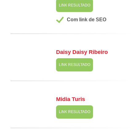
LINK RESULTADO
Com link de SEO
Daisy Daisy Ribeiro
LINK RESULTADO
Midia Turis
LINK RESULTADO