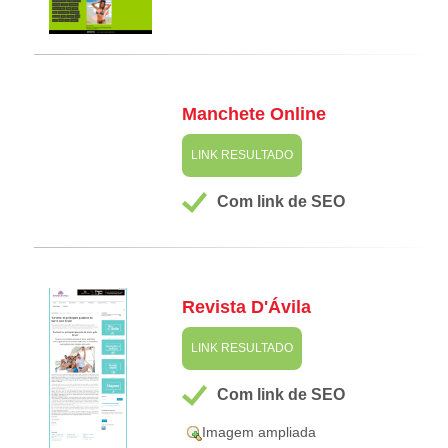
Manchete Online
LINK RESULTADO
Com link de SEO
Revista D'Ávila
LINK RESULTADO
Com link de SEO
Imagem ampliada