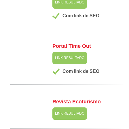
LINK RESULTADO
Com link de SEO
Portal Time Out
LINK RESULTADO
Com link de SEO
Revista Ecoturismo
LINK RESULTADO