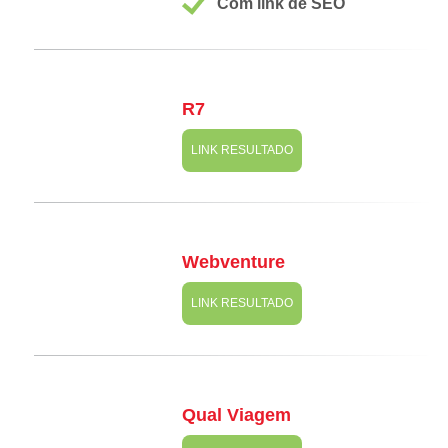
Com link de SEO
R7
LINK RESULTADO
Webventure
LINK RESULTADO
Qual Viagem