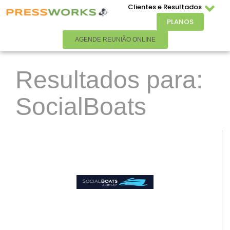
Clientes e Resultados
PLANOS
AGENDE REUNIÃO ONLINE
Resultados para:
SocialBoats