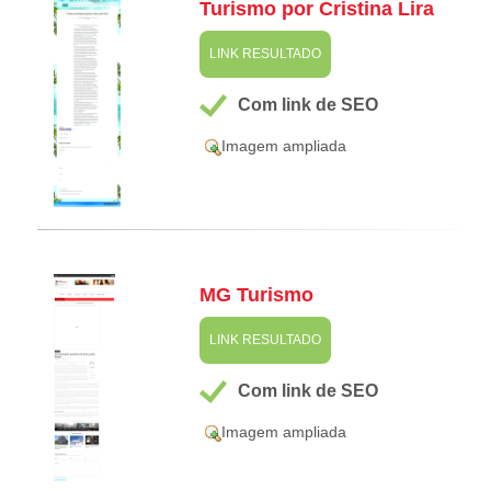
Turismo por Cristina Lira
LINK RESULTADO
Com link de SEO
Imagem ampliada
MG Turismo
LINK RESULTADO
Com link de SEO
Imagem ampliada