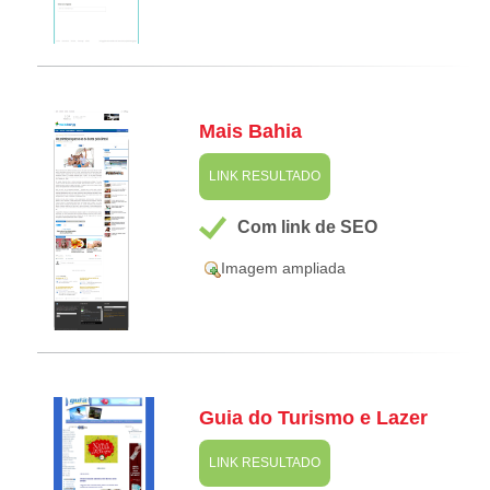
Mais Bahia
LINK RESULTADO
Com link de SEO
Imagem ampliada
Guia do Turismo e Lazer
LINK RESULTADO