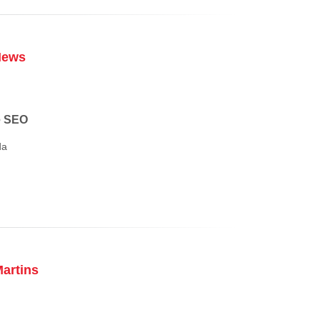
News
e SEO
da
artins