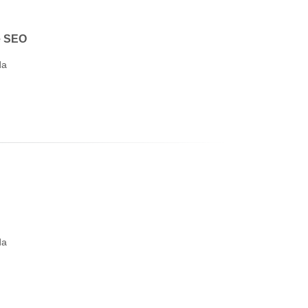
e SEO
da
da