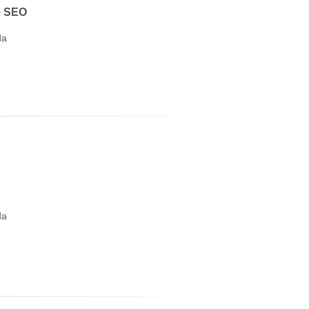
e SEO
da
da