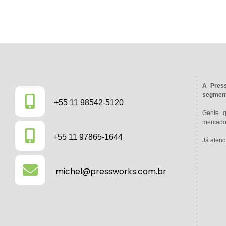
A Press
segment
+55 11 98542-5120
Gente 
mercado 
+55 11 97865-1644
Já atend
michel@pressworks.com.br