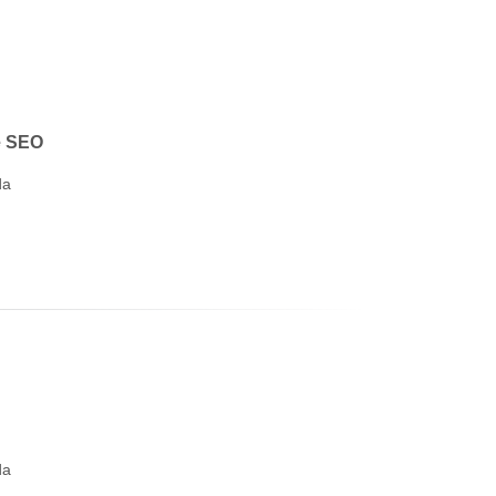
e SEO
da
da