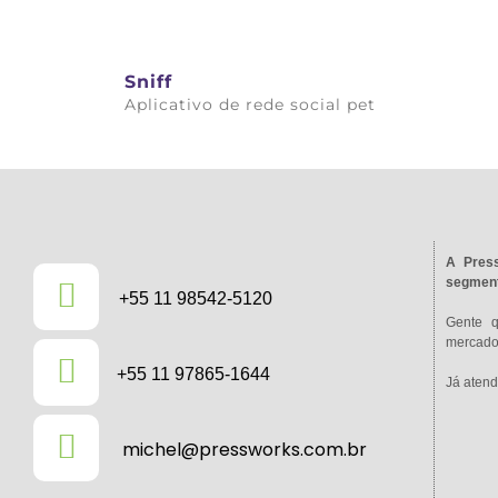
Sniff
Aplicativo de rede social pet
Saiba mais
A Press
segment
+55 11 98542-5120
Gente 
mercado 
+55 11 97865-1644
Já atend
michel@pressworks.com.br