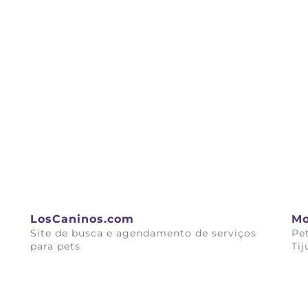
LosCaninos.com
Mo
Site de busca e agendamento de serviços
Pe
para pets
Tij
Saiba mais
Sai