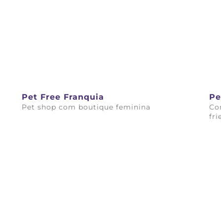
Pet Free Franquia
Pe
Pet shop com boutique feminina
Co
fri
Saiba mais
Sai