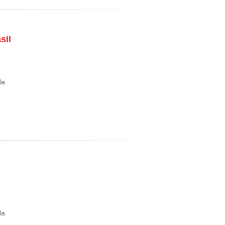
sil
da
da