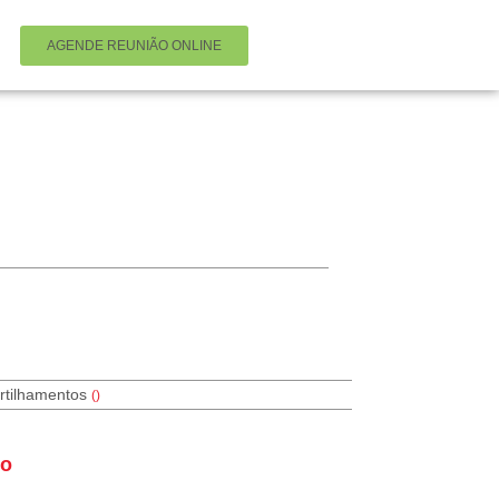
AGENDE REUNIÃO ONLINE
rtilhamentos
(
)
vo