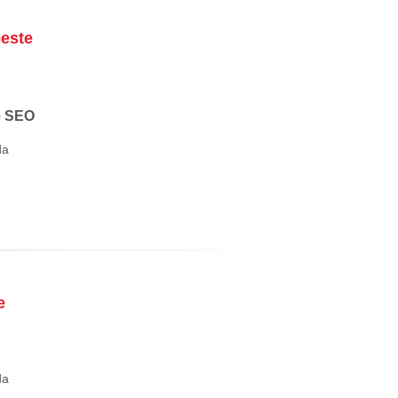
este
e SEO
da
e
da