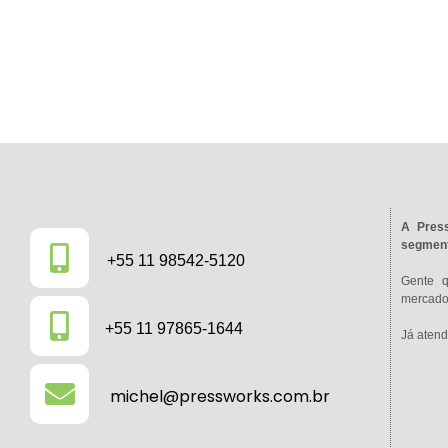
A Press
segment
+55 11 98542-5120
Gente 
mercado 
+55 11 97865-1644
Já atend
michel@pressworks.com.br