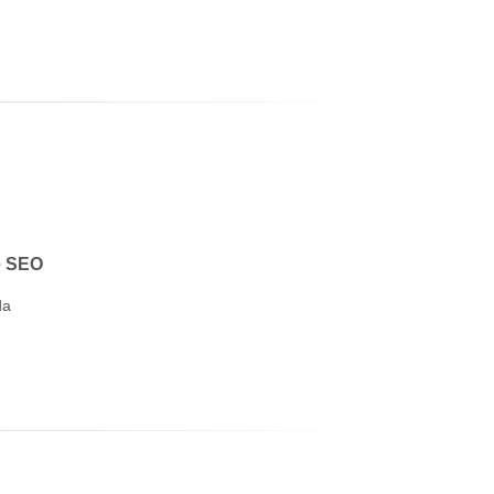
r
e SEO
da