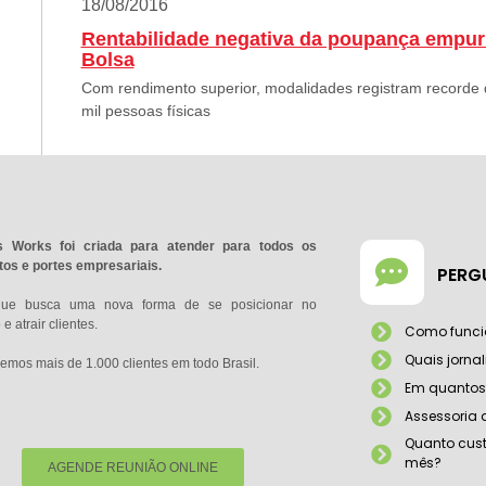
18/08/2016
Rentabilidade negativa da poupança empurr
Bolsa
Com rendimento superior, modalidades registram recorde d
mil pessoas físicas
 Works foi criada para atender para todos os
os e portes empresariais.
PERG
que busca uma nova forma de se posicionar no
e atrair clientes.
Como funci
Quais jorna
emos mais de 1.000 clientes em todo Brasil.
Em quantos 
Assessoria
Quanto cust
mês?
AGENDE REUNIÃO ONLINE