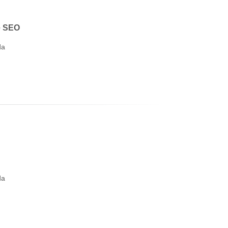
e SEO
da
da