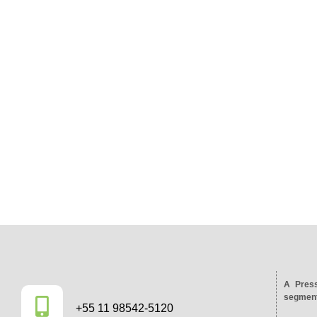
A Press
segment
+55 11 98542-5120