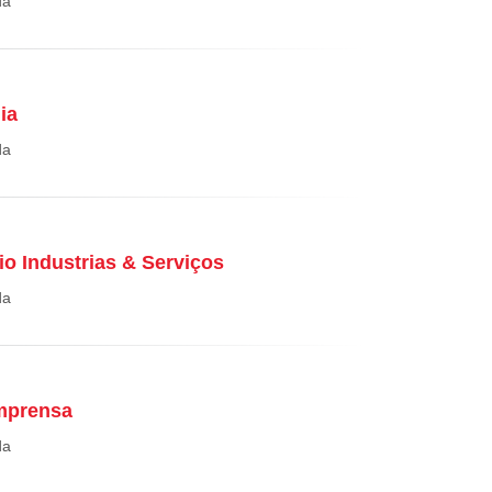
da
ia
da
io Industrias & Serviços
da
Imprensa
da