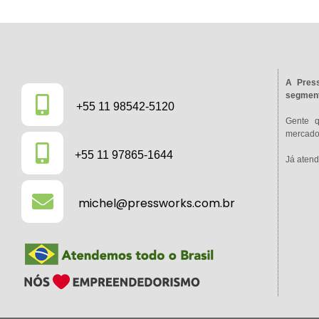
A Press
segment
+55 11 98542-5120
Gente 
mercado 
+55 11 97865-1644
Já atend
michel@pressworks.com.br