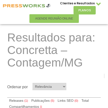
Clientes e Resultados
PLANOS
AGENDE REUNIÃO ONLINE
Resultados para:
Concretta –
Contagem/MG
Ordenar por
Releases
Publicações
Links SEO
Total
(1)
(5)
(
0
)
Compartilhamentos
(
)