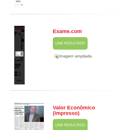
Exame.com
LINK RESULTADO
Imagem ampliada
Valor Econômico
(impresso)
LINK RESULTADO