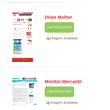
Dicas Mulher
LINK RESULTADO
Imagem ampliada
Monitor Mercantil
LINK RESULTADO
Imagem ampliada