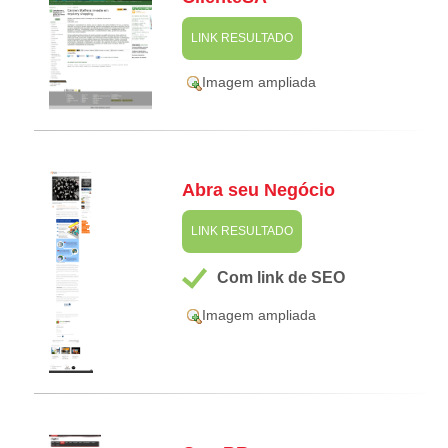
LINK RESULTADO
Imagem ampliada
Abra seu Negócio
LINK RESULTADO
Com link de SEO
Imagem ampliada