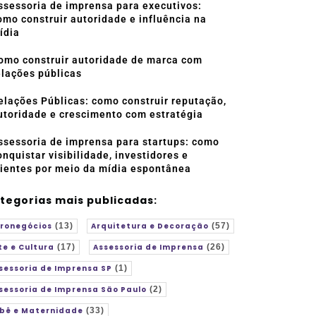
ssessoria de imprensa para executivos:
omo construir autoridade e influência na
ídia
omo construir autoridade de marca com
elações públicas
elações Públicas: como construir reputação,
utoridade e crescimento com estratégia
ssessoria de imprensa para startups: como
onquistar visibilidade, investidores e
lientes por meio da mídia espontânea
tegorias mais publicadas:
ronegócios
(13)
Arquitetura e Decoração
(57)
te e Cultura
(17)
Assessoria de Imprensa
(26)
sessoria de Imprensa SP
(1)
sessoria de Imprensa São Paulo
(2)
bê e Maternidade
(33)