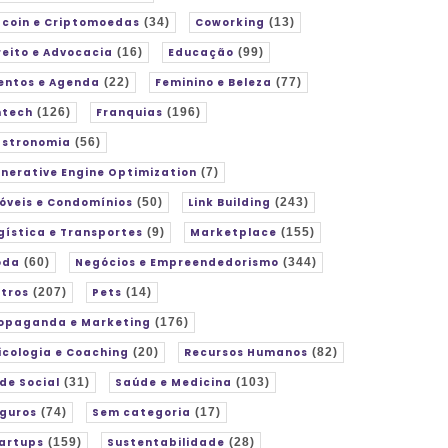
tcoin e Criptomoedas
(34)
Coworking
(13)
reito e Advocacia
(16)
Educação
(99)
entos e Agenda
(22)
Feminino e Beleza
(77)
ntech
(126)
Franquias
(196)
stronomia
(56)
nerative Engine Optimization
(7)
óveis e Condomínios
(50)
Link Building
(243)
gística e Transportes
(9)
Marketplace
(155)
oda
(60)
Negócios e Empreendedorismo
(344)
tros
(207)
Pets
(14)
opaganda e Marketing
(176)
icologia e Coaching
(20)
Recursos Humanos
(82)
de Social
(31)
Saúde e Medicina
(103)
guros
(74)
Sem categoria
(17)
artups
(159)
Sustentabilidade
(28)