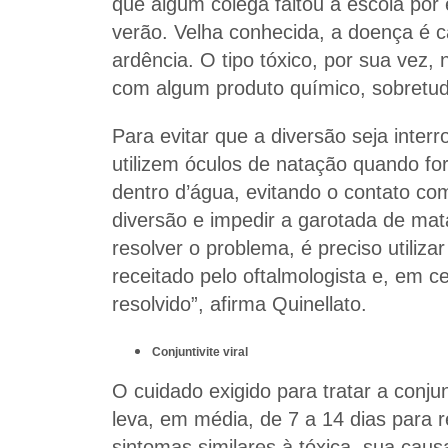
que algum colega faltou à escola por 
verão. Velha conhecida, a doença é c
ardência. O tipo tóxico, por sua vez,
com algum produto químico, sobretudo
Para evitar que a diversão seja inte
utilizem óculos de natação quando fo
dentro d’água, evitando o contato com
diversão e impedir a garotada de mat
resolver o problema, é preciso utilizar 
receitado pelo oftalmologista e, em 
resolvido”, afirma Quinellato.
Conjuntivite viral
O cuidado exigido para tratar a conjun
leva, em média, de 7 a 14 dias para 
sintomas similares à tóxica, sua caus