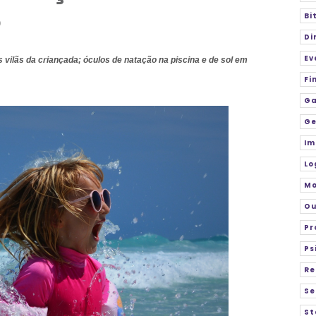
o
Bi
Di
Ev
s vilãs da criançada; óculos de natação na piscina e de sol em
Fi
Ga
Ge
Im
Lo
M
Ou
Pr
Ps
Re
Se
St