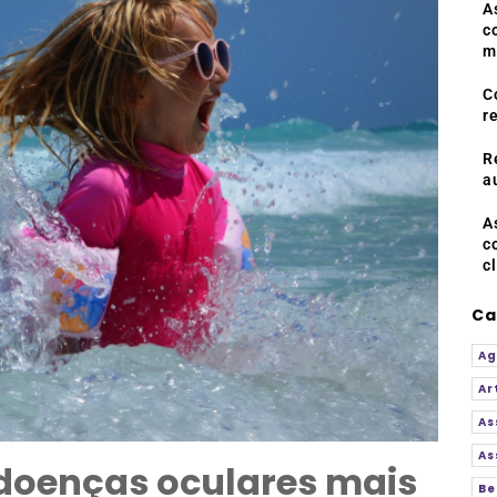
A
c
m
C
r
R
a
A
c
c
Ca
Ag
Ar
As
As
3 doenças oculares mais
Be