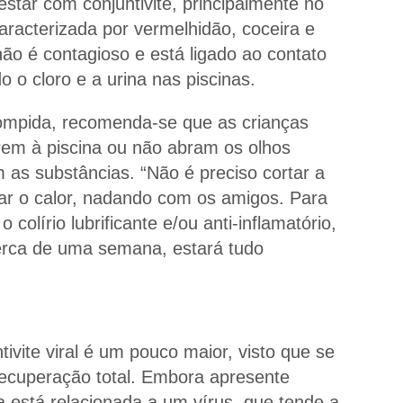
estar com conjuntivite, principalmente no
aracterizada por vermelhidão, coceira e
 não é contagioso e está ligado ao contato
 o cloro e a urina nas piscinas.
rrompida, recomenda-se que as crianças
rem à piscina ou não abram os olhos
 as substâncias. “Não é preciso cortar a
ar o calor, nadando com os amigos. Para
o colírio lubrificante e/ou anti-inflamatório,
cerca de uma semana, estará tudo
tivite viral é um pouco maior, visto que se
recuperação total. Embora apresente
a está relacionada a um vírus, que tende a