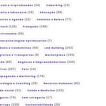
tcoin e Criptomoedas
(34)
Coworking
(13)
reito e Advocacia
(16)
Educação
(99)
entos e Agenda
(22)
Feminino e Beleza
(77)
ntech
(126)
Franquias
(196)
stronomia
(56)
nerative Engine Optimization
(7)
óveis e Condomínios
(50)
Link Building
(243)
gística e Transportes
(9)
Marketplace
(155)
oda
(60)
Negócios e Empreendedorismo
(344)
tros
(207)
Pets
(14)
opaganda e Marketing
(176)
icologia e Coaching
(20)
Recursos Humanos
(82)
de Social
(31)
Saúde e Medicina
(103)
guros
(74)
Sem categoria
(17)
artups
(159)
Sustentabilidade
(28)