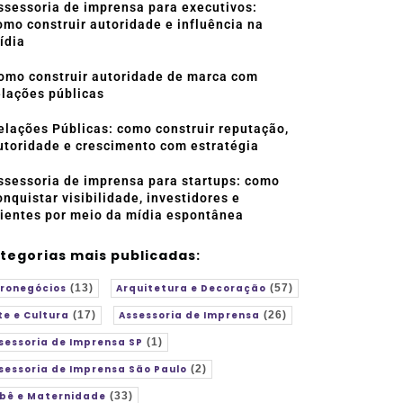
ssessoria de imprensa para executivos:
omo construir autoridade e influência na
ídia
omo construir autoridade de marca com
elações públicas
elações Públicas: como construir reputação,
utoridade e crescimento com estratégia
ssessoria de imprensa para startups: como
onquistar visibilidade, investidores e
lientes por meio da mídia espontânea
tegorias mais publicadas:
ronegócios
(13)
Arquitetura e Decoração
(57)
te e Cultura
(17)
Assessoria de Imprensa
(26)
sessoria de Imprensa SP
(1)
sessoria de Imprensa São Paulo
(2)
bê e Maternidade
(33)