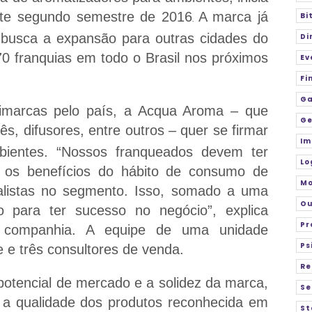
te segundo semestre de 2016
A marca já
Bi
.
 busca a expansão para outras cidades do
Di
70 franquias em todo o Brasil nos próximos
Ev
Fi
Ga
timarcas pelo país, a Acqua Aroma – que
Ge
ês, difusores, entre outros – quer se firmar
Im
ientes. “Nossos franqueados devem ter
Lo
 os benefícios do hábito de consumo de
M
listas no segmento. Isso, somado a uma
Ou
 para ter sucesso no negócio”, explica
Pr
a companhia. A equipe de uma unidade
Ps
 e três consultores de venda.
Re
otencial de mercado e a solidez da marca,
Se
a qualidade dos produtos reconhecida em
St