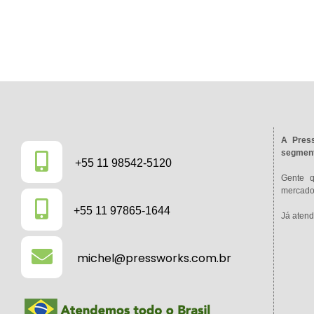
A Press
segment
+55 11 98542-5120
Gente 
mercado 
+55 11 97865-1644
Já atend
michel@pressworks.com.br