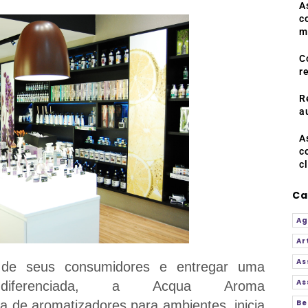
A
c
m
C
r
R
a
A
c
c
Ca
Ag
Ar
As
 de seus consumidores e entregar uma
As
diferenciada, a Acqua Aroma
a de aromatizadores para ambientes, inicia
Be