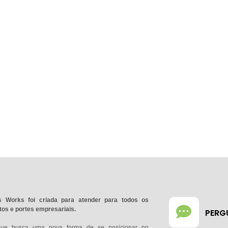
 Works foi criada para atender para todos os
os e portes empresariais.
PERG
que busca uma nova forma de se posicionar no