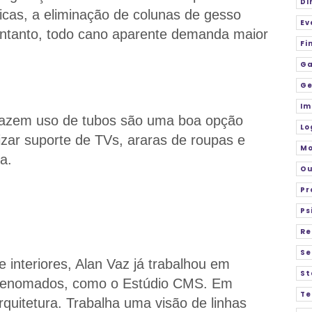
Di
licas, a eliminação de colunas de gesso
Ev
ntanto, todo cano aparente demanda maior
Fi
Ga
Ge
Im
fazem uso de tubos são uma boa opção
Lo
lizar suporte de TVs, araras de roupas e
M
a.
Ou
Pr
Ps
Re
Se
 interiores, Alan Vaz já trabalhou em
St
rs renomados, como o Estúdio CMS. Em
Te
arquitetura. Trabalha uma visão de linhas