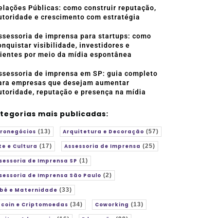
elações Públicas: como construir reputação,
utoridade e crescimento com estratégia
ssessoria de imprensa para startups: como
onquistar visibilidade, investidores e
lientes por meio da mídia espontânea
ssessoria de imprensa em SP: guia completo
ara empresas que desejam aumentar
utoridade, reputação e presença na mídia
tegorias mais publicadas:
ronegócios
(13)
Arquitetura e Decoração
(57)
te e Cultura
(17)
Assessoria de Imprensa
(25)
sessoria de Imprensa SP
(1)
sessoria de Imprensa São Paulo
(2)
bê e Maternidade
(33)
tcoin e Criptomoedas
(34)
Coworking
(13)