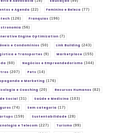
reito e Advocacia
(16)
Educação
(99)
entos e Agenda
(22)
Feminino e Beleza
(77)
ntech
(126)
Franquias
(196)
stronomia
(56)
nerative Engine Optimization
(7)
óveis e Condomínios
(50)
Link Building
(243)
gística e Transportes
(9)
Marketplace
(155)
oda
(60)
Negócios e Empreendedorismo
(344)
tros
(207)
Pets
(14)
opaganda e Marketing
(176)
icologia e Coaching
(20)
Recursos Humanos
(82)
de Social
(31)
Saúde e Medicina
(103)
guros
(74)
Sem categoria
(17)
artups
(159)
Sustentabilidade
(28)
cnologia e Telecom
(227)
Turismo
(99)