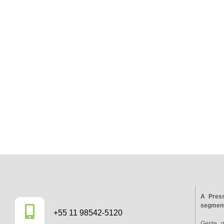
A Press
segment
+55 11 98542-5120
Gente 