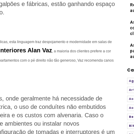
 galpões e fábricas, estão ganhando espaço
R
a
o.
A
c
c
áulicas, esta linguagem traz despojamento e modernidade em salas de
A
interiores Alan Vaz
p
, a maioria dos clientes prefere a cor
a
apartamentos com o pé direito não tão generoso, Vaz recomenda canos
Ca
Ag
Ar
s, onde geralmente há necessidade de
As
étrica, o uso de conduítes não embutidos
As
eira e os custos com alvenaria. Caso o
Be
e ambientes ou instalar novos
Bi
onfiguração de tomadas e interruptores é um