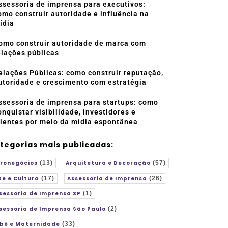
ssessoria de imprensa para executivos:
omo construir autoridade e influência na
ídia
omo construir autoridade de marca com
elações públicas
elações Públicas: como construir reputação,
utoridade e crescimento com estratégia
ssessoria de imprensa para startups: como
onquistar visibilidade, investidores e
lientes por meio da mídia espontânea
tegorias mais publicadas:
ronegócios
(13)
Arquitetura e Decoração
(57)
te e Cultura
(17)
Assessoria de Imprensa
(26)
sessoria de Imprensa SP
(1)
sessoria de Imprensa São Paulo
(2)
bê e Maternidade
(33)