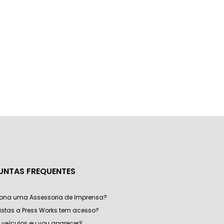
UNTAS FREQUENTES
ona uma Assessoria de Imprensa?
listas a Press Works tem acesso?
veículos eu vou aparecer?