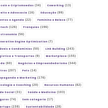
tcoin e Criptomoedas
(34)
Coworking
(13)
reito e Advocacia
(16)
Educação
(99)
entos e Agenda
(22)
Feminino e Beleza
(77)
ntech
(126)
Franquias
(196)
stronomia
(56)
nerative Engine Optimization
(7)
óveis e Condomínios
(50)
Link Building
(243)
gística e Transportes
(9)
Marketplace
(155)
oda
(60)
Negócios e Empreendedorismo
(344)
tros
(207)
Pets
(14)
opaganda e Marketing
(176)
icologia e Coaching
(20)
Recursos Humanos
(82)
de Social
(31)
Saúde e Medicina
(103)
guros
(74)
Sem categoria
(17)
artups
(159)
Sustentabilidade
(28)