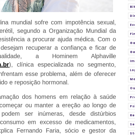
Bi
Di
na mundial sofre com impotência sexual,
Ev
rétil, segundo a Organização Mundial da
Fi
sistência a procurar ajuda médica. Com o
Ga
desejam recuperar a confiança e ficar de
Ge
dade, a Hominem Alphaville
Im
.br
), clínica especializada no segmento,
Lo
enfrentam esse problema, além de oferecer
M
bido e reposição hormonal.
Ou
eclamação dos homens em relação à saúde
Pr
 começar ou manter a ereção ao longo de
Ps
podem ser inúmeras, desde distúrbios
Re
 o consumo em excesso de medicamentos,
Se
xplica Fernando Faria, sócio e gestor da
St