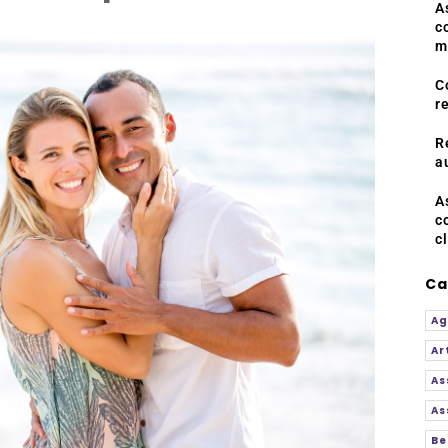
A
c
m
C
r
R
a
A
c
c
Ca
Ag
Ar
As
As
Be